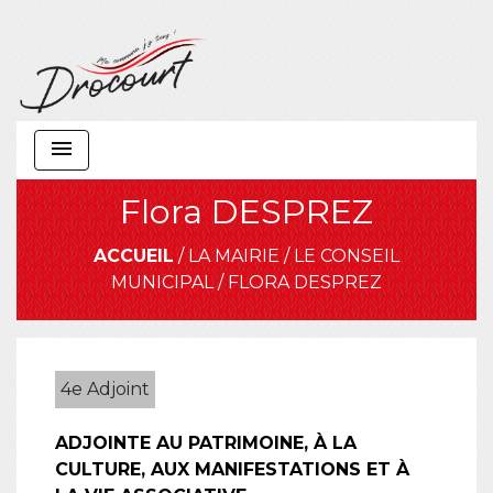
menu
Flora DESPREZ
ACCUEIL
/
LA MAIRIE
/
LE CONSEIL
MUNICIPAL
/
FLORA DESPREZ
4e Adjoint
ADJOINTE AU PATRIMOINE, À LA
CULTURE, AUX MANIFESTATIONS ET À