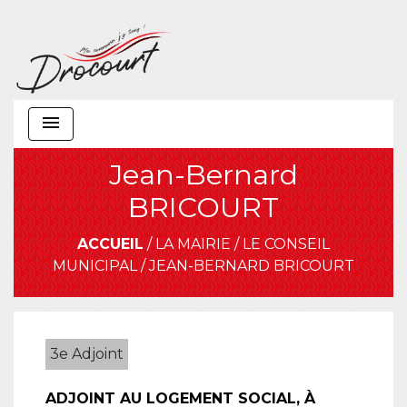
menu
Jean-Bernard
BRICOURT
ACCUEIL
/
LA MAIRIE
/
LE CONSEIL
MUNICIPAL
/
JEAN-BERNARD BRICOURT
3e Adjoint
ADJOINT AU LOGEMENT SOCIAL, À