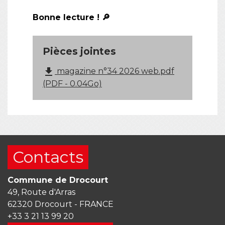
Bonne lecture ! 🔎
Pièces jointes
file_download
magazine n°34 2026 web.pdf
(PDF - 0.04Go)
Contacts
Commune de Drocourt
49, Route d'Arras
62320 Drocourt - FRANCE
+33 3 21 13 99 20