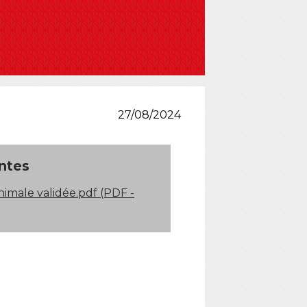
27/08/2024
intes
nimale validée.pdf (PDF -