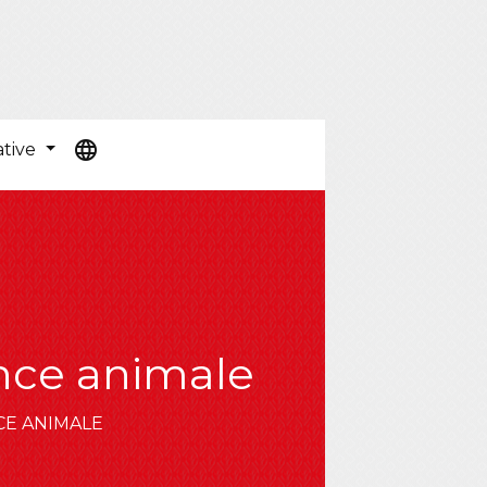
language
ative
nce animale
CE ANIMALE