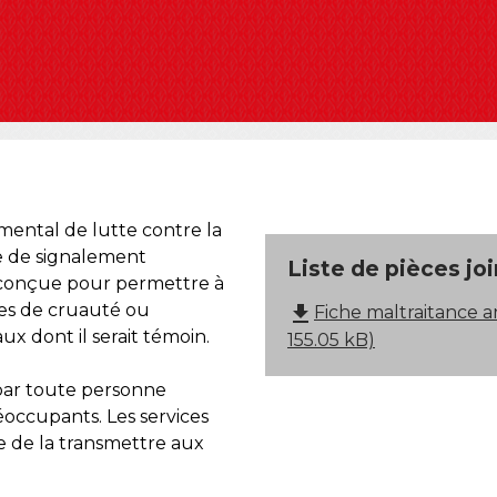
mental de lutte contre la
e de signalement
Liste de pièces jo
 conçue pour permettre à
tes de cruauté ou
file_download
Fiche maltraitance a
x dont il serait témoin.
155.05 kB)
 par toute personne
éoccupants. Les services
e de la transmettre aux