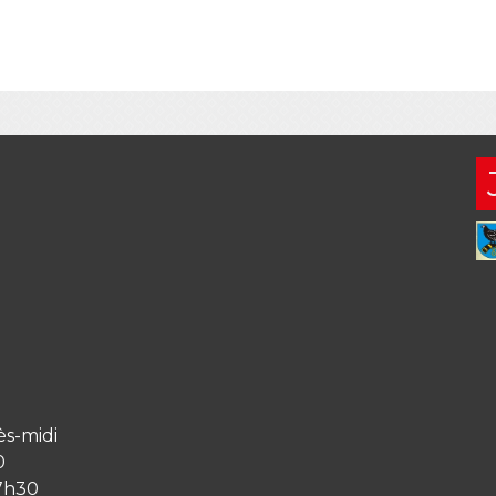
ès-midi
0
17h30