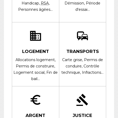
Handicap,
RSA
,
Démission,
Période
Personnes âgées…
d'essai…
domain
commute
LOGEMENT
TRANSPORTS
Allocations logement,
Carte grise,
Permis de
Permis de construire,
conduire,
Contrôle
Logement social,
Fin de
technique,
Infractions…
bail…
euro_symbol
gavel
ARGENT
JUSTICE