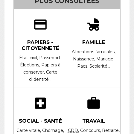
PLUS CONSULTÉES
credit_card
child_friendly
PAPIERS -
FAMILLE
CITOYENNETÉ
Allocations familiales,
État-civil,
Passeport,
Naissance,
Mariage,
Élections,
Papiers à
Pacs,
Scolarité…
conserver,
Carte
d'identité…
local_hospital
work
SOCIAL - SANTÉ
TRAVAIL
Carte vitale,
Chômage,
CDD
,
Concours,
Retraite,