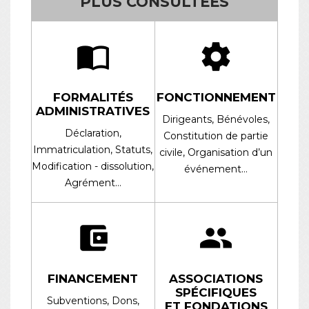
PLUS CONSULTÉES
import_contacts
settings
FORMALITÉS
FONCTIONNEMENT
ADMINISTRATIVES
Dirigeants,
Bénévoles,
Déclaration,
Constitution de partie
Immatriculation,
Statuts,
civile,
Organisation d’un
Modification - dissolution,
événement…
Agrément…
account_balance_wallet
group
FINANCEMENT
ASSOCIATIONS
SPÉCIFIQUES
Subventions,
Dons,
ET FONDATIONS